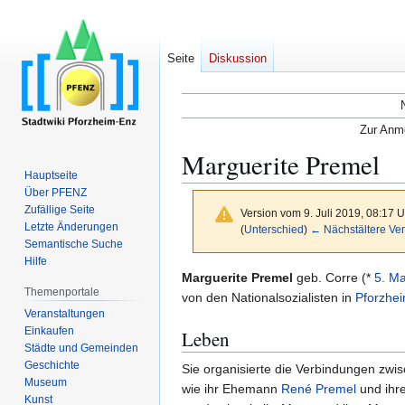
Seite
Diskussion
Zur Anme
Marguerite Premel
Hauptseite
Über PFENZ
Zufällige Seite
Version vom 9. Juli 2019, 08:17 
Letzte Änderungen
(
Unterschied
)
← Nächstältere Ver
Semantische Suche
Hilfe
Zur
Zur
Marguerite Premel
geb. Corre (*
5. Ma
Themenportale
Navigation
Suche
von den Nationalsozialisten in
Pforzhe
Veranstaltungen
springen
springen
Einkaufen
Leben
Städte und Gemeinden
Geschichte
Sie organisierte die Verbindungen zw
Museum
wie ihr Ehemann
René Premel
und ihr
Kunst