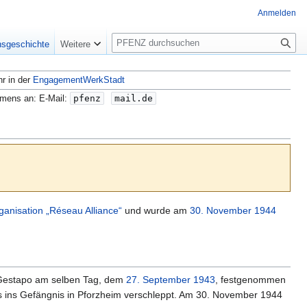
Anmelden
S
nsgeschichte
Weitere
u
c
hr in der
EngagementWerkStadt
h
e
amens an: E-Mail:
pfenz
mail.de
ganisation „Réseau Alliance“
und wurde am
30. November
1944
r Gestapo am selben Tag, dem
27. September
1943
, festgenommen
s ins Gefängnis in Pforzheim verschleppt. Am 30. November 1944