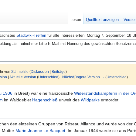
Lesen
Quelltext anzeigen
Versio
Nächstes
Stadtwiki-Treffen
für alle Interessierten: Montag 7. September, 18 U
ldung als Teilnehmer bitte E-Mail mit Nennung des gewünschten Benutzern
Uhr von
Schmelzle
(
Diskussion
|
Beiträge
)
sion
|
Aktuelle Version
(
Unterschied
) |
Nächstjüngere Version →
(
Unterschied
)
i
1906
in Brest) war eine französische
Widerstandskämpferin in der Or
im
im Waldgebiet
Hagenschieß
unweit des
Wildparks
ermordet.
ischen den einzelnen Gruppen von Réseau Alliance und wurde von de
e Mutter
Marie-Jeanne Le Bacquet
. Im Januar 1944 wurde sie aus Pari