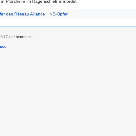
r in Pforzheim im Hagenschieß ermordet.
er des Réseau Alliance
NS-Opfer
08:17 Uhr bearbeitet.
luss