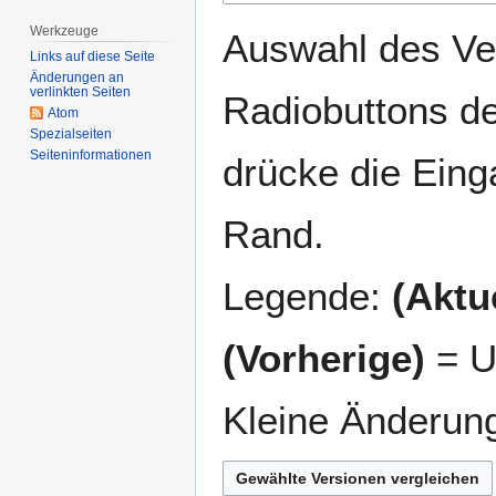
springen
springen
Werkzeuge
Auswahl des Ver
Links auf diese Seite
Änderungen an
verlinkten Seiten
Radiobuttons de
Atom
Spezialseiten
Seiten­­informationen
drücke die Eing
Rand.
Legende:
(Aktue
(Vorherige)
= U
Kleine Änderun