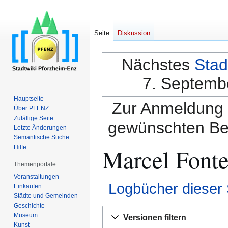
Seite
Diskussion
Nächstes
Stad
7. Septembe
Hauptseite
Zur Anmeldung a
Über PFENZ
Zufällige Seite
gewünschten Be
Letzte Änderungen
Semantische Suche
Marcel Fonte
Hilfe
Themenportale
Veranstaltungen
Logbücher dieser 
Einkaufen
Städte und Gemeinden
Geschichte
Zur
Zur
Museum
Versionen filtern
Navigation
Suche
Kunst