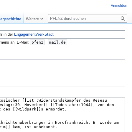
Anmelden
S
nsgeschichte
Weitere
u
c
hr in der
EngagementWerkStadt
h
e
amens an: E-Mail:
pfenz
mail.de