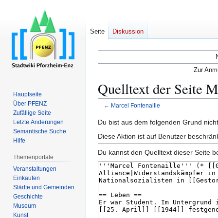
Seite
Diskussion
Zur Anme
Quelltext der Seite M
Hauptseite
Über PFENZ
←
Marcel Fontenaille
Zufällige Seite
Zur
Zur
Du bist aus dem folgenden Grund nicht 
Letzte Änderungen
Semantische Suche
Navigation
Suche
Diese Aktion ist auf Benutzer beschrän
Hilfe
springen
springen
Du kannst den Quelltext dieser Seite b
Themenportale
Veranstaltungen
Einkaufen
Städte und Gemeinden
Geschichte
Museum
Kunst