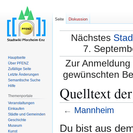
Seite
Diskussion
Nächstes
Stad
7. Septembe
Hauptseite
Zur Anmeldung a
Über PFENZ
Zufällige Seite
gewünschten Be
Letzte Änderungen
Semantische Suche
Quelltext de
Hilfe
Themenportale
Veranstaltungen
←
Mannheim
Einkaufen
Städte und Gemeinden
Geschichte
Zur
Zur
Du bist aus dem
Museum
Navigation
Suche
Kunst