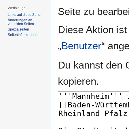
springen
springen
Seite zu bearbe
Werkzeuge
Links auf diese Seite
Änderungen an
verlinkten Seiten
Diese Aktion is
Spezialseiten
Seiten­­informationen
„
Benutzer
“ ang
Du kannst den Q
kopieren.