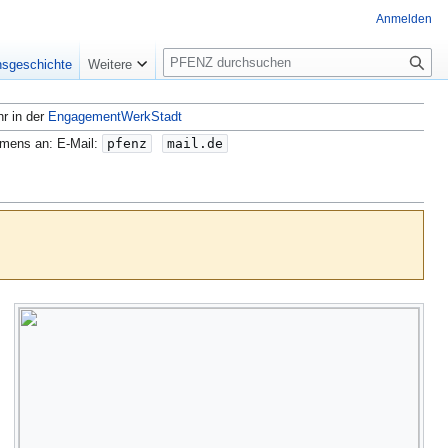
Anmelden
S
nsgeschichte
Weitere
u
c
hr in der
EngagementWerkStadt
h
e
amens an: E-Mail:
pfenz
mail.de