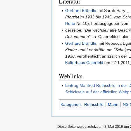
Literatur
Gerhard Brändle
mit Sarah Hary:
„
Pforzheim 1933 bis 1945: vom Schu
Hefte
Nr. 10); herausgegeben vom
derselbe:
"Die wechselhafte Geschi
Dokumenten"
, in: Osterfeldschulen
Gerhard Brändle
, mit Rebecca Ege
Kinder und Lehrkräfte am "Schulget
1938
, veröffentlicht anlässlich de
Kulturhaus Osterfeld
am 27.1.2011
Weblinks
Eintrag Manfred Rothschild in der
Schicksale auf der offiziellen Web
Kategorien
:
Rothschild
Mann
NS-
Diese Seite wurde zuletzt am 8. Mai 2019 um 2