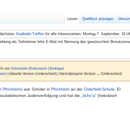
Lesen
Quelltext anzeigen
Versio
Nächstes
Stadtwiki-Treffen
für alle Interessierten: Montag 7. September, 18 U
ldung als Teilnehmer bitte E-Mail mit Nennung des gewünschten Benutzern
Uhr von
Schmelzle
(
Diskussion
|
Beiträge
)
sion
| Aktuelle Version (Unterschied) | Nächstjüngere Version → (Unterschied)
n
Pforzheim
) war Schüler in
Pforzheim
an der
Osterfeld-Schule
. Er
sozialistischen Judenverfolgung und hat die „
Scho’a
“ (hebräisch