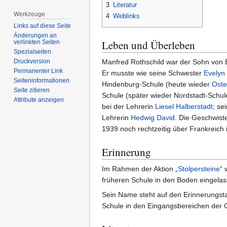
3
Literatur
Werkzeuge
4
Weblinks
Links auf diese Seite
Änderungen an
Leben und Überleben
verlinkten Seiten
Spezialseiten
Manfred Rothschild war der Sohn von 
Druckversion
Permanenter Link
Er musste wie seine Schwester
Evelyn
Seiten­­informationen
Hindenburg-Schule (heute wieder
Oste
Seite zitieren
Schule (später wieder Nordstadt-Schul
Attribute anzeigen
bei der Lehrerin
Liesel Halberstadt
; se
Lehrerin
Hedwig David
. Die Geschwist
1939 noch rechtzeitig über Frankreich i
Erinnerung
Im Rahmen der Aktion „
Stolpersteine
“ 
früheren Schule in den Boden eingelas
Sein Name steht auf den Erinnerungstaf
Schule in den Eingangsbereichen der 