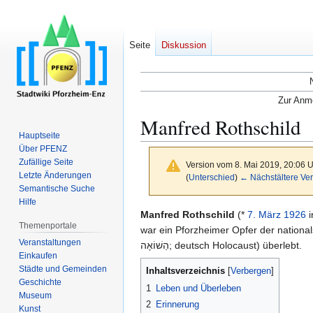
Seite
Diskussion
Zur Anme
Manfred Rothschild
Hauptseite
Über PFENZ
Zufällige Seite
Version vom 8. Mai 2019, 20:06 
Letzte Änderungen
(
Unterschied
)
← Nächstältere Ver
Semantische Suche
Hilfe
Zur
Zur
Manfred Rothschild
(*
7. März
1926
i
Themenportale
Navigation
Suche
war ein Pforzheimer Opfer der national
Veranstaltungen
springen
springen
הַשׁוֹאָה; deutsch Holocaust) überlebt.
Einkaufen
Städte und Gemeinden
Inhaltsverzeichnis
Geschichte
1
Leben und Überleben
Museum
2
Erinnerung
Kunst