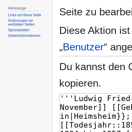
springen
springen
Seite zu bearbe
Werkzeuge
Links auf diese Seite
Änderungen an
verlinkten Seiten
Diese Aktion is
Spezialseiten
Seiten­­informationen
„
Benutzer
“ ang
Du kannst den Q
kopieren.