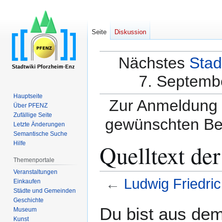
Seite
Diskussion
Nächstes
Stad
7. Septembe
Hauptseite
Zur Anmeldung a
Über PFENZ
Zufällige Seite
gewünschten Be
Letzte Änderungen
Semantische Suche
Quelltext der
Hilfe
Themenportale
Veranstaltungen
←
Ludwig Friedric
Einkaufen
Städte und Gemeinden
Geschichte
Zur
Zur
Du bist aus dem
Museum
Navigation
Suche
Kunst