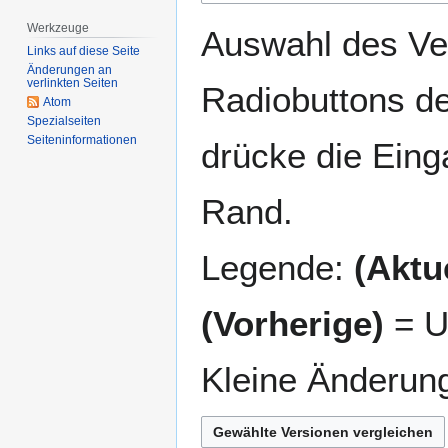
springen
springen
Werkzeuge
Auswahl des Ver
Links auf diese Seite
Änderungen an
verlinkten Seiten
Radiobuttons de
Atom
Spezialseiten
Seiten­­informationen
drücke die Eing
Rand.
Legende:
(Aktue
(Vorherige)
= U
Kleine Änderun