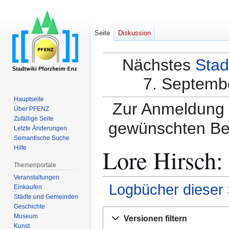
Seite
Diskussion
Nächstes
Stad
7. Septembe
Hauptseite
Zur Anmeldung a
Über PFENZ
Zufällige Seite
gewünschten Be
Letzte Änderungen
Semantische Suche
Lore Hirsch:
Hilfe
Themenportale
Veranstaltungen
Logbücher dieser 
Einkaufen
Städte und Gemeinden
Geschichte
Zur
Zur
Museum
Versionen filtern
Navigation
Suche
Kunst