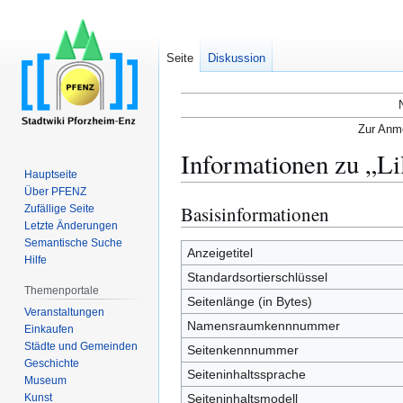
Seite
Diskussion
Zur Anme
Informationen zu „L
Hauptseite
Über PFENZ
Basisinformationen
Zufällige Seite
Zur
Zur
Letzte Änderungen
Navigation
Suche
Semantische Suche
springen
springen
Anzeigetitel
Hilfe
Standardsortierschlüssel
Themenportale
Seitenlänge (in Bytes)
Veranstaltungen
Namensraumkennnummer
Einkaufen
Städte und Gemeinden
Seitenkennnummer
Geschichte
Seiteninhaltssprache
Museum
Kunst
Seiteninhaltsmodell