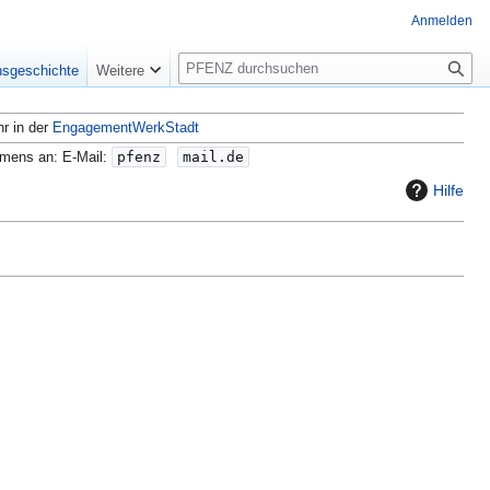
Anmelden
S
nsgeschichte
Weitere
u
c
hr in der
EngagementWerkStadt
h
e
amens an: E-Mail:
pfenz
mail.de
Hilfe