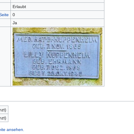
Erlaubt
Seite
0
Ja
nzt)
nzt)
eite ansehen.