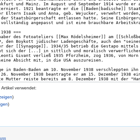
Artikel verwendet:
nzeigen
)
igen
)
luss