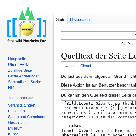
Seite
Diskussion
Zur Anme
Quelltext der Seite L
Hauptseite
Über PFENZ
←
Leonti Givant
Zufällige Seite
Zur
Zur
Du bist aus dem folgenden Grund nicht 
Letzte Änderungen
Semantische Suche
Navigation
Suche
Diese Aktion ist auf Benutzer beschrän
Hilfe
springen
springen
Du kannst den Quelltext dieser Seite b
Themenportale
Veranstaltungen
Einkaufen
Städte und Gemeinden
Geschichte
Museum
Kunst