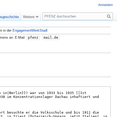
Anmelden
S
nsgeschichte
Weitere
u
c
hr in der
EngagementWerkStadt
h
e
amens an: E-Mail:
pfenz
mail.de