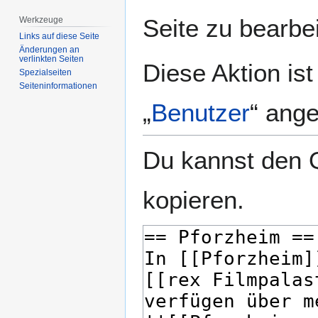
springen
springen
Seite zu bearbe
Werkzeuge
Links auf diese Seite
Änderungen an
verlinkten Seiten
Diese Aktion is
Spezialseiten
Seiten­­informationen
„
Benutzer
“ ang
Du kannst den Q
kopieren.