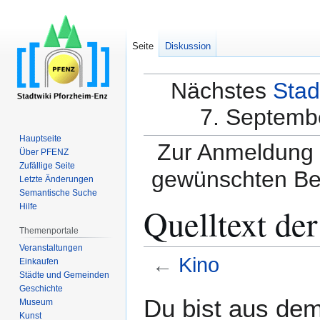
Seite
Diskussion
Nächstes
Stad
7. Septembe
Hauptseite
Zur Anmeldung a
Über PFENZ
Zufällige Seite
gewünschten Be
Letzte Änderungen
Semantische Suche
Quelltext der
Hilfe
Themenportale
Veranstaltungen
←
Kino
Einkaufen
Städte und Gemeinden
Geschichte
Zur
Zur
Du bist aus dem
Museum
Navigation
Suche
Kunst