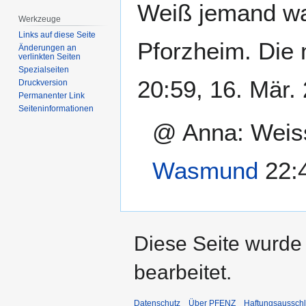
Zur
Zur
Weiß jemand wa
Navigation
Suche
Werkzeuge
springen
springen
Links auf diese Seite
Pforzheim. Die
Änderungen an
verlinkten Seiten
Spezialseiten
20:59, 16. Mär.
Druckversion
Permanenter Link
Seiten­­informationen
@ Anna: Weiss
Wasmund
22:4
Diese Seite wurde
bearbeitet.
Datenschutz
Über PFENZ
Haftungsaussch