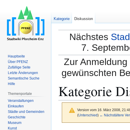
Kategorie
Diskussion
Nächstes
Stad
7. Septembe
Hauptseite
Zur Anmeldung a
Über PFENZ
Zufällige Seite
gewünschten Be
Letzte Änderungen
Semantische Suche
Kategorie Di
Hilfe
Themenportale
Veranstaltungen
Einkaufen
Version vom 16. März 2008, 21:4
Städte und Gemeinden
(
Unterschied
)
← Nächstältere Ver
Geschichte
Museum
Kunst