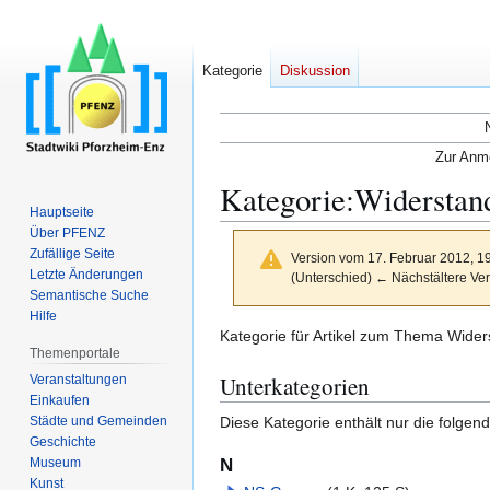
Kategorie
Diskussion
Zur Anme
Kategorie
:
Widerstand
Hauptseite
Über PFENZ
Zufällige Seite
Version vom 17. Februar 2012, 1
Letzte Änderungen
(Unterschied) ← Nächstältere Ver
Semantische Suche
Hilfe
Zur
Zur
Kategorie für Artikel zum Thema Wide
Themenportale
Navigation
Suche
Unterkategorien
Veranstaltungen
springen
springen
Einkaufen
Städte und Gemeinden
Diese Kategorie enthält nur die folgen
Geschichte
Museum
N
Kunst