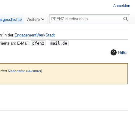
Anmelden
S
nsgeschichte
Weitere
u
c
hr in der
EngagementWerkStadt
h
e
amens an: E-Mail:
pfenz
mail.de
Hilfe
n den
Nationalsozialismus
)