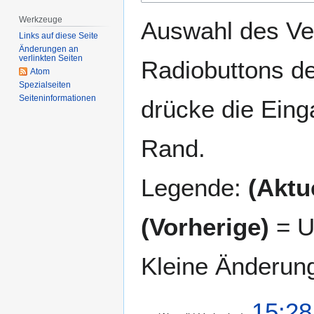
springen
springen
Werkzeuge
Auswahl des Ver
Links auf diese Seite
Änderungen an
verlinkten Seiten
Radiobuttons de
Atom
Spezialseiten
Seiten­­informationen
drücke die Eing
Rand.
Legende:
(Aktue
(Vorherige)
= U
Kleine Änderun
1
15:28