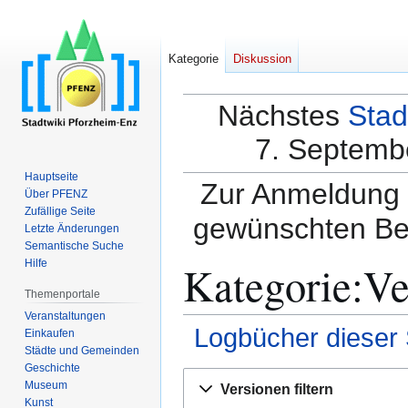
Kategorie
Diskussion
Nächstes
Stad
7. Septembe
Hauptseite
Zur Anmeldung a
Über PFENZ
Zufällige Seite
gewünschten Be
Letzte Änderungen
Semantische Suche
Kategorie:Ve
Hilfe
Themenportale
Veranstaltungen
Logbücher dieser 
Einkaufen
Städte und Gemeinden
Geschichte
Zur
Zur
Museum
Versionen filtern
Navigation
Suche
Kunst