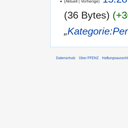
Aktuell
Vorherige
0
.
36 Bytes
+3
N
o
v
„
Kategorie:Per
e
m
b
e
r
Datenschutz
Über PFENZ
Haftungsaussch
2
0
1
8