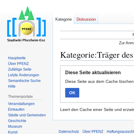
Kategorie
Diskussion
Zur Anme
Kategorie:Träger des
Hauptseite
Über PFENZ
Zur
Zur
Zufällige Seite
Diese Seite aktualisieren
Navigation
Suche
Letzte Änderungen
Semantische Suche
Diese Seite aus dem Cache lösche
springen
springen
Hilfe
OK
Themenportale
Veranstaltungen
Leert den Cache einer Seite und erzwin
Einkaufen
Städte und Gemeinden
Geschichte
Museum
Datenschutz
Über PFENZ
Haftungsaussch
Kunst