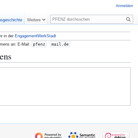
Anmelden
S
nsgeschichte
Weitere
u
c
hr in der
EngagementWerkStadt
h
e
amens an: E-Mail:
pfenz
mail.de
dens