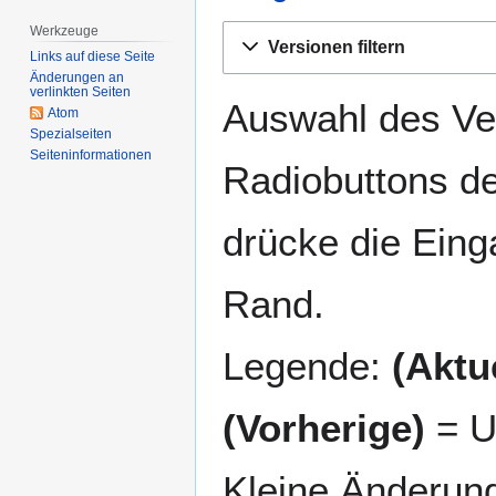
Werkzeuge
Zur
Zur
Versionen filtern
Navigation
Suche
Links auf diese Seite
Änderungen an
springen
springen
verlinkten Seiten
Auswahl des Ver
Atom
Spezialseiten
Seiten­­informationen
Radiobuttons de
drücke die Eing
Rand.
Legende:
(Aktue
(Vorherige)
= U
Kleine Änderun