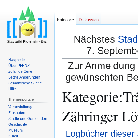
Kategorie
Diskussion
Nächstes
Stad
7. Septembe
Hauptseite
Zur Anmeldung a
Über PFENZ
Zufällige Seite
gewünschten Be
Letzte Änderungen
Semantische Suche
Kategorie:Tr
Hilfe
Themenportale
Veranstaltungen
Zähringer Lö
Einkaufen
Städte und Gemeinden
Geschichte
Museum
Logbücher dieser 
Kunst