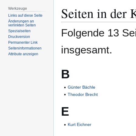
Zur
Zur
Seiten in der
Werkzeuge
Navigation
Suche
Links auf diese Seite
springen
springen
Änderungen an
verlinkten Seiten
Folgende 13 Sei
Spezialseiten
Druckversion
Permanenter Link
insgesamt.
Seiten­­informationen
Attribute anzeigen
B
Günter Bächle
Theodor Brecht
E
Kurt Eichner