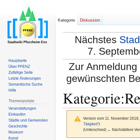
Kategorie
Diskussion
Nächstes
Stad
7. Septembe
Hauptseite
Zur Anmeldung a
Über PFENZ
Zufällige Seite
gewünschten Be
Letzte Änderungen
Semantische Suche
Kategorie
:
Re
Hilfe
Themenportale
Veranstaltungen
Einkaufen
Version vom 11. November 2018,
Städte und Gemeinden
Tätigkeit
“)
Geschichte
(Unterschied) ← Nächstältere Ver
Museum
Kunst