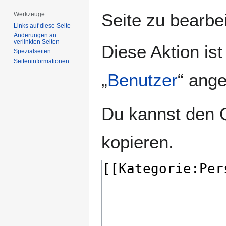
springen
springen
Seite zu bearbe
Werkzeuge
Links auf diese Seite
Änderungen an
verlinkten Seiten
Diese Aktion is
Spezialseiten
Seiten­­informationen
„
Benutzer
“ ang
Du kannst den Q
kopieren.