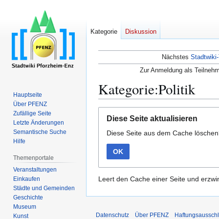
Kategorie
Diskussion
Nächstes
Stadtwiki-
Zur Anmeldung als Teilnehm
Kategorie:Politik
Hauptseite
Über PFENZ
Zur
Zur
Zufällige Seite
Diese Seite aktualisieren
Navigation
Suche
Letzte Änderungen
Semantische Suche
Diese Seite aus dem Cache lösche
springen
springen
Hilfe
OK
Themenportale
Veranstaltungen
Leert den Cache einer Seite und erzwin
Einkaufen
Städte und Gemeinden
Geschichte
Museum
Datenschutz
Über PFENZ
Haftungsaussch
Kunst