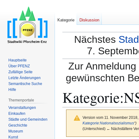
Kategorie
Diskussion
Nächstes
Stad
7. Septembe
Hauptseite
Zur Anmeldung a
Über PFENZ
Zufällige Seite
gewünschten Be
Letzte Änderungen
Semantische Suche
Kategorie
:
N
Hilfe
Themenportale
Veranstaltungen
Einkaufen
Version vom 11. November 2018,
Städte und Gemeinden
Kategorie:Nationalsozialismus
“)
Geschichte
(Unterschied) ← Nächstältere Ver
Museum
Kunst