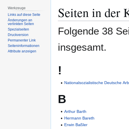
Zur
Zur
Seiten in der
Werkzeuge
Navigation
Suche
Links auf diese Seite
springen
springen
Änderungen an
verlinkten Seiten
Folgende 38 Sei
Spezialseiten
Druckversion
Permanenter Link
insgesamt.
Seiten­­informationen
Attribute anzeigen
!
Nationalsozialistische Deutsche Arb
B
Arthur Barth
Hermann Bareth
Erwin Baßler