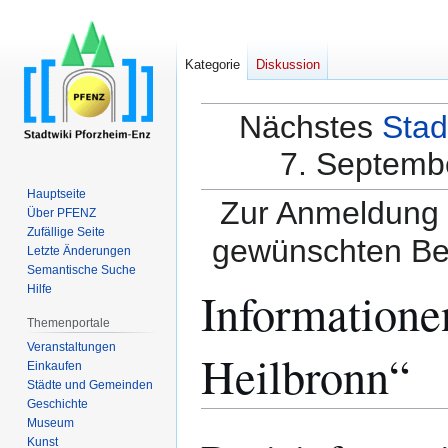
Kategorie
Diskussion
Nächstes
Stad
7. Septembe
Hauptseite
Zur Anmeldung a
Über PFENZ
Zufällige Seite
gewünschten Be
Letzte Änderungen
Semantische Suche
Informatione
Hilfe
Themenportale
Veranstaltungen
Heilbronn“
Einkaufen
Städte und Gemeinden
Geschichte
Museum
Zur
Zur
Kunst