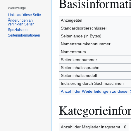
Basisinformat
Navigation
Suche
Werkzeuge
springen
springen
Links auf diese Seite
Anzeigetitel
Änderungen an
verlinkten Seiten
Standardsortierschlüssel
Spezialseiten
Seiten­­informationen
Seitenlänge (in Bytes)
Namensraumkennnummer
Namensraum
Seitenkennnummer
Seiteninhaltssprache
Seiteninhaltsmodell
Indizierung durch Suchmaschinen
Anzahl der Weiterleitungen zu dieser 
Kategorieinfo
Anzahl der Mitglieder insgesamt
6