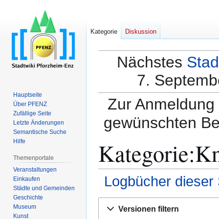
Kategorie
Diskussion
Nächstes
Stad
7. Septembe
Hauptseite
Zur Anmeldung a
Über PFENZ
Zufällige Seite
gewünschten Be
Letzte Änderungen
Semantische Suche
Kategorie:Kn
Hilfe
Themenportale
Veranstaltungen
Logbücher dieser 
Einkaufen
Städte und Gemeinden
Geschichte
Zur
Zur
Museum
Versionen filtern
Navigation
Suche
Kunst