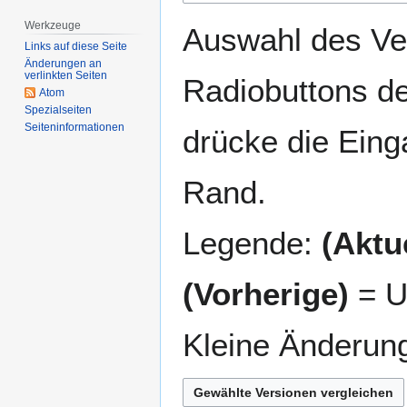
springen
springen
Werkzeuge
Auswahl des Ver
Links auf diese Seite
Änderungen an
verlinkten Seiten
Radiobuttons de
Atom
Spezialseiten
Seiten­­informationen
drücke die Eing
Rand.
Legende:
(Aktue
(Vorherige)
= U
Kleine Änderun