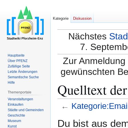
Kategorie
Diskussion
Nächstes
Stad
7. Septembe
Hauptseite
Zur Anmeldung a
Über PFENZ
Zufällige Seite
gewünschten Be
Letzte Änderungen
Semantische Suche
Quelltext de
Hilfe
Themenportale
Veranstaltungen
←
Kategorie:Email
Einkaufen
Städte und Gemeinden
Geschichte
Zur
Zur
Du bist aus dem
Museum
Navigation
Suche
Kunst