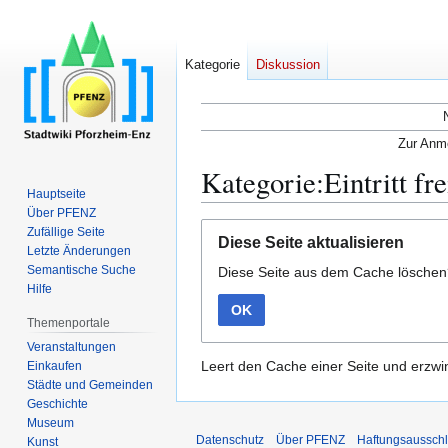
Kategorie
Diskussion
Zur Anme
Kategorie:Eintritt fre
Hauptseite
Über PFENZ
Zur
Zur
Zufällige Seite
Diese Seite aktualisieren
Navigation
Suche
Letzte Änderungen
Semantische Suche
Diese Seite aus dem Cache lösche
springen
springen
Hilfe
OK
Themenportale
Veranstaltungen
Leert den Cache einer Seite und erzwin
Einkaufen
Städte und Gemeinden
Geschichte
Museum
Datenschutz
Über PFENZ
Haftungsaussch
Kunst