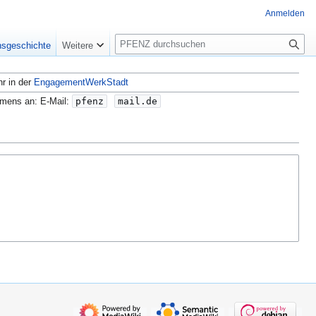
Anmelden
S
nsgeschichte
Weitere
u
c
hr in der
EngagementWerkStadt
h
e
amens an: E-Mail:
pfenz
mail.de