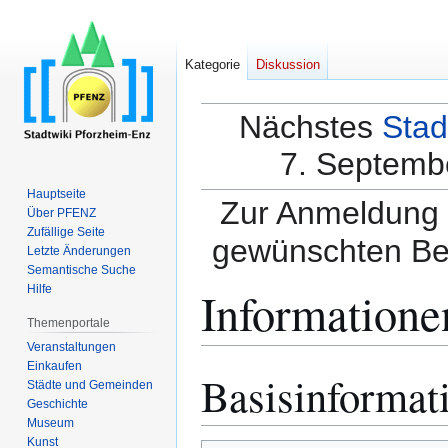
Kategorie
Diskussion
Nächstes
Stad
7. Septembe
Hauptseite
Zur Anmeldung a
Über PFENZ
Zufällige Seite
gewünschten Be
Letzte Änderungen
Semantische Suche
Informatione
Hilfe
Themenportale
Veranstaltungen
Einkaufen
Basisinformat
Zur
Zur
Städte und Gemeinden
Navigation
Suche
Geschichte
springen
springen
Museum
Kunst