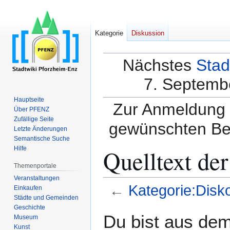
Kategorie
Diskussion
Nächstes
Stad
7. Septembe
Hauptseite
Zur Anmeldung a
Über PFENZ
Zufällige Seite
gewünschten Be
Letzte Änderungen
Semantische Suche
Quelltext de
Hilfe
Themenportale
Veranstaltungen
←
Kategorie:Disk
Einkaufen
Städte und Gemeinden
Geschichte
Zur
Zur
Du bist aus dem
Museum
Navigation
Suche
Kunst