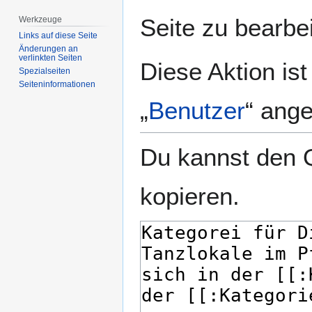
springen
springen
Seite zu bearbe
Werkzeuge
Links auf diese Seite
Änderungen an
verlinkten Seiten
Diese Aktion is
Spezialseiten
Seiten­­informationen
„
Benutzer
“ ang
Du kannst den Q
kopieren.