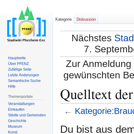
Kategorie
Diskussion
Nächstes
Stad
7. Septembe
Hauptseite
Zur Anmeldung a
Über PFENZ
Zufällige Seite
gewünschten Be
Letzte Änderungen
Semantische Suche
Quelltext de
Hilfe
Themenportale
Veranstaltungen
←
Kategorie:Bra
Einkaufen
Städte und Gemeinden
Geschichte
Zur
Zur
Du bist aus dem
Museum
Navigation
Suche
Kunst