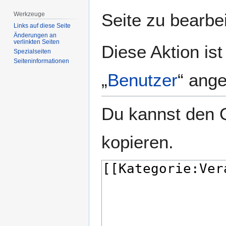
springen
springen
Seite zu bearbe
Werkzeuge
Links auf diese Seite
Änderungen an
verlinkten Seiten
Diese Aktion is
Spezialseiten
Seiten­­informationen
„
Benutzer
“ ang
Du kannst den Q
kopieren.