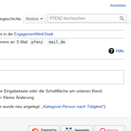
Anmelden
S
nsgeschichte
Weitere
u
c
hr in der
EngagementWerkStadt
h
e
amens an: E-Mail:
pfenz
mail.de
Hilfe
ie Eingabetaste oder die Schaltfläche am unteren Rand.
= Kleine Änderung
e wurde neu angelegt: „
Kategorie:Person nach Tätigkeit
“