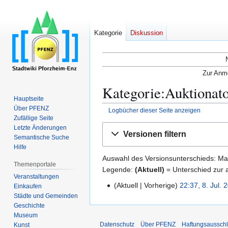
Kategorie
Diskussion
Zur Anme
Kategorie:Auktionato
Hauptseite
Über PFENZ
Logbücher dieser Seite anzeigen
Zufällige Seite
Zur
Zur
Letzte Änderungen
Versionen filtern
Semantische Suche
Navigation
Suche
Hilfe
springen
springen
Auswahl des Versionsunterschieds: Mar
Themenportale
Legende:
(Aktuell)
= Unterschied zur a
Veranstaltungen
Aktuell
Vorherige
22:37, 8. Jul. 
Einkaufen
8
Städte und Gemeinden
.
Geschichte
J
Museum
u
Datenschutz
Über PFENZ
Haftungsaussch
Kunst