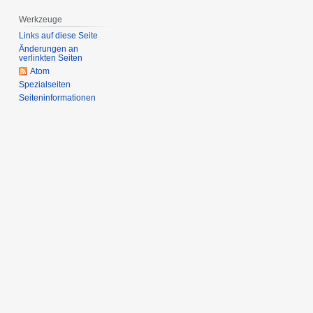
l
Werkzeuge
i
2
Links auf diese Seite
Änderungen an
0
verlinkten Seiten
1
Atom
9
Spezialseiten
Seiten­­informationen