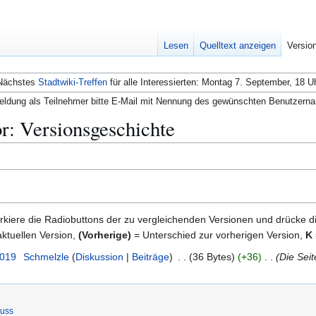
Lesen
Quelltext anzeigen
Versio
Nächstes
Stadtwiki-Treffen
für alle Interessierten: Montag 7. September, 18 U
ldung als Teilnehmer bitte E-Mail mit Nennung des gewünschten Benutzern
r: Versionsgeschichte
kiere die Radiobuttons der zu vergleichenden Versionen und drücke d
ktuellen Version,
(Vorherige)
= Unterschied zur vorherigen Version,
K
2019
Schmelzle
Diskussion
Beiträge
36 Bytes
+36
Die Seit
luss