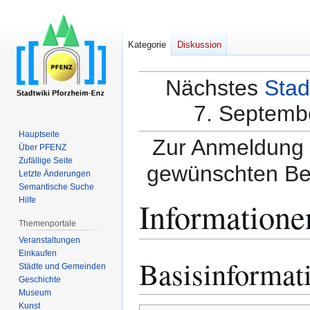
Kategorie
Diskussion
Nächstes
Stad
7. Septembe
Hauptseite
Zur Anmeldung a
Über PFENZ
Zufällige Seite
gewünschten Be
Letzte Änderungen
Semantische Suche
Informatione
Hilfe
Themenportale
Veranstaltungen
Einkaufen
Basisinformat
Zur
Zur
Städte und Gemeinden
Navigation
Suche
Geschichte
springen
springen
Museum
Kunst