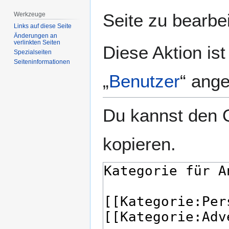
springen
springen
Seite zu bearbe
Werkzeuge
Links auf diese Seite
Änderungen an
verlinkten Seiten
Diese Aktion is
Spezialseiten
Seiten­­informationen
„
Benutzer
“ ang
Du kannst den Q
kopieren.