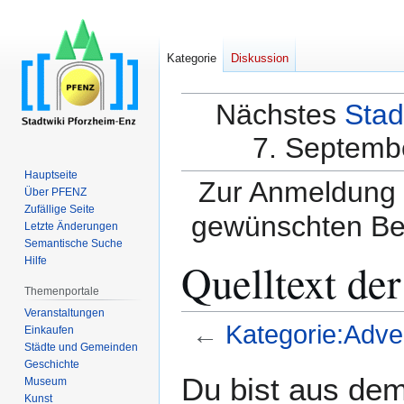
Kategorie
Diskussion
Nächstes
Stad
7. Septembe
Hauptseite
Zur Anmeldung a
Über PFENZ
Zufällige Seite
gewünschten Be
Letzte Änderungen
Semantische Suche
Quelltext der
Hilfe
Themenportale
Veranstaltungen
←
Kategorie:Adven
Einkaufen
Städte und Gemeinden
Geschichte
Zur
Zur
Du bist aus dem
Museum
Navigation
Suche
Kunst