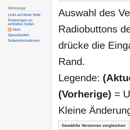
springen
springen
Werkzeuge
Auswahl des Ver
Links auf diese Seite
Änderungen an
verlinkten Seiten
Radiobuttons de
Atom
Spezialseiten
Seiten­­informationen
drücke die Eing
Rand.
Legende:
(Aktue
(Vorherige)
= U
Kleine Änderun