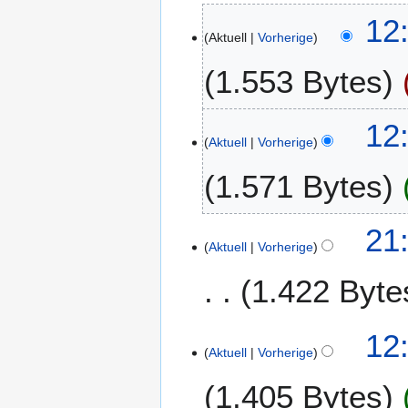
1
12
Aktuell
Vorherige
2
.
1.553 Bytes
J
u
n
7
12
i
Aktuell
Vorherige
.
2
A
1.571 Bytes
0
u
2
g
6
u
2
21
s
Aktuell
Vorherige
5
t
.
1.422 Byte
2
D
0
e
1
z
2
12
0
e
Aktuell
Vorherige
3
m
.
1.405 Bytes
b
D