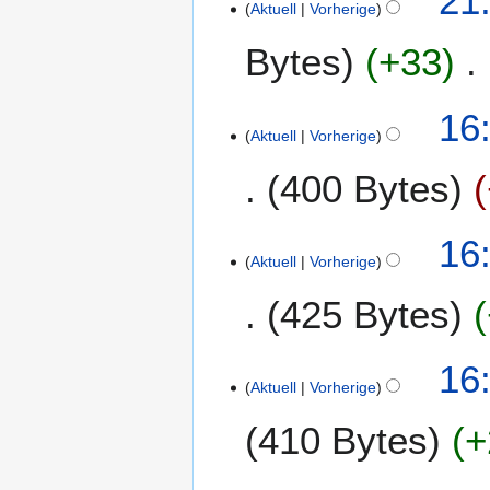
21
Aktuell
Vorherige
2
0
Bytes
+33
0
7
1
16
Aktuell
Vorherige
.
S
400 Bytes
e
p
t
16
e
Aktuell
Vorherige
m
425 Bytes
b
e
r
16
2
Aktuell
Vorherige
0
0
410 Bytes
+
7