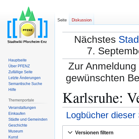
Seite
Diskussion
Nächstes
Stad
7. Septembe
Hauptseite
Zur Anmeldung a
Über PFENZ
Zufällige Seite
gewünschten Be
Letzte Änderungen
Semantische Suche
Karlsruhe: V
Hilfe
Themenportale
Veranstaltungen
Logbücher dieser 
Einkaufen
Städte und Gemeinden
Geschichte
Zur
Zur
Museum
Versionen filtern
Navigation
Suche
Kunst