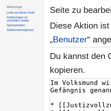
springen
springen
Seite zu bearbe
Werkzeuge
Links auf diese Seite
Änderungen an
verlinkten Seiten
Diese Aktion is
Spezialseiten
Seiten­­informationen
„
Benutzer
“ ang
Du kannst den Q
kopieren.