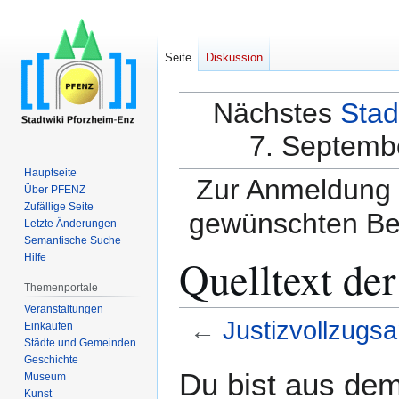
Seite
Diskussion
Nächstes
Stad
7. Septembe
Hauptseite
Zur Anmeldung a
Über PFENZ
Zufällige Seite
gewünschten Be
Letzte Änderungen
Semantische Suche
Quelltext der
Hilfe
Themenportale
Veranstaltungen
←
Justizvollzugsa
Einkaufen
Städte und Gemeinden
Geschichte
Zur
Zur
Du bist aus dem
Museum
Navigation
Suche
Kunst