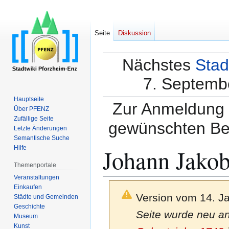
Seite
Diskussion
Nächstes
Stad
7. Septembe
Hauptseite
Zur Anmeldung a
Über PFENZ
Zufällige Seite
gewünschten Be
Letzte Änderungen
Semantische Suche
Johann Jakob
Hilfe
Themenportale
Veranstaltungen
Einkaufen
Version vom 14. J
Städte und Gemeinden
Geschichte
Seite wurde neu ang
Museum
Kunst