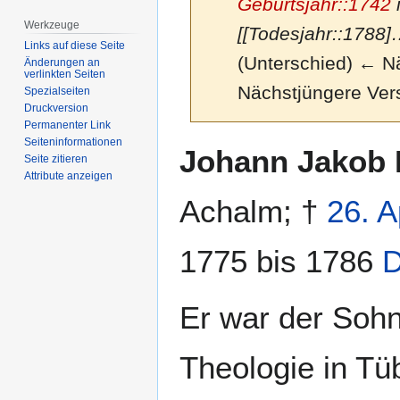
Geburtsjahr::1742
i
Werkzeuge
[[Todesjahr::1788]
Links auf diese Seite
(Unterschied) ← Näc
Änderungen an
verlinkten Seiten
Nächstjüngere Ver
Spezialseiten
Druckversion
Permanenter Link
Seiten­­informationen
Zur
Zur
Johann Jakob E
Seite zitieren
Navigation
Suche
Attribute anzeigen
springen
springen
Achalm; †
26. A
1775 bis 1786
D
Er war der Sohn
Theologie in Tüb