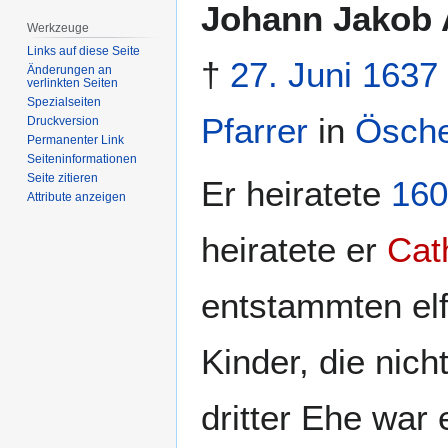
Zur
Zur
Johann Jakob 
Navigation
Suche
Werkzeuge
springen
springen
Links auf diese Seite
†
27. Juni
1637
Änderungen an
verlinkten Seiten
Spezialseiten
Pfarrer
in
Ösche
Druckversion
Permanenter Link
Seiten­­informationen
Seite zitieren
Er heiratete
160
Attribute anzeigen
heiratete er
Cat
entstammten el
Kinder, die nich
dritter Ehe war 