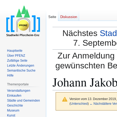
Seite
Diskussion
Nächstes
Stad
7. Septembe
Hauptseite
Zur Anmeldung a
Über PFENZ
Zufällige Seite
gewünschten Be
Letzte Änderungen
Semantische Suche
Johann Jakob
Hilfe
Themenportale
Veranstaltungen
Einkaufen
Version vom 13. Dezember 2019,
Städte und Gemeinden
(
Unterschied
)
← Nächstältere Ver
Geschichte
Museum
Kunst