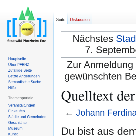
Seite
Diskussion
Nächstes
Stad
7. Septembe
Hauptseite
Zur Anmeldung a
Über PFENZ
Zufällige Seite
gewünschten Be
Letzte Änderungen
Semantische Suche
Quelltext de
Hilfe
Themenportale
Veranstaltungen
←
Johann Ferdin
Einkaufen
Städte und Gemeinden
Geschichte
Zur
Zur
Du bist aus dem
Museum
Navigation
Suche
Kunst