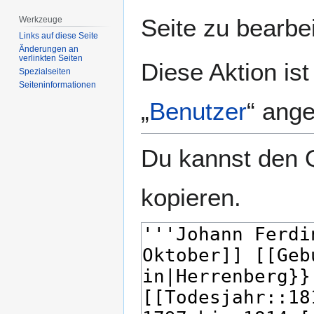
springen
springen
Seite zu bearbe
Werkzeuge
Links auf diese Seite
Änderungen an
verlinkten Seiten
Diese Aktion is
Spezialseiten
Seiten­­informationen
„
Benutzer
“ ang
Du kannst den Q
kopieren.