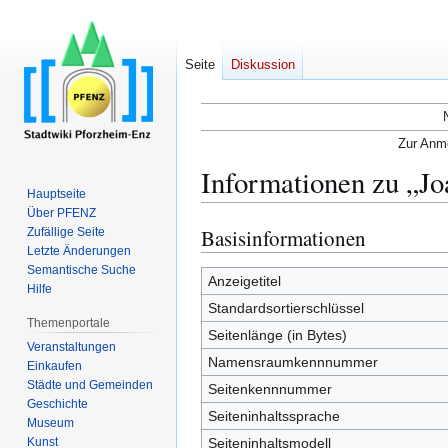
Seite
Diskussion
Zur Anme
Informationen zu „Jo
Hauptseite
Über PFENZ
Basisinformationen
Zufällige Seite
Zur
Zur
Letzte Änderungen
Navigation
Suche
Semantische Suche
springen
springen
Anzeigetitel
Hilfe
Standardsortierschlüssel
Themenportale
Seitenlänge (in Bytes)
Veranstaltungen
Namensraumkennnummer
Einkaufen
Städte und Gemeinden
Seitenkennnummer
Geschichte
Seiteninhaltssprache
Museum
Kunst
Seiteninhaltsmodell