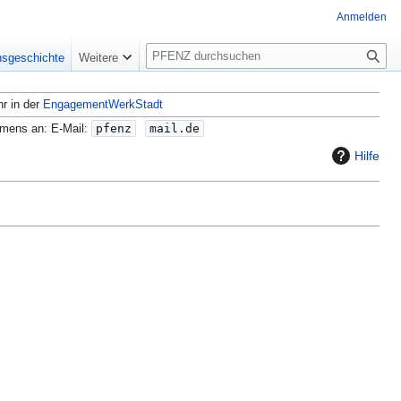
Anmelden
S
nsgeschichte
Weitere
u
c
hr in der
EngagementWerkStadt
h
e
amens an: E-Mail:
pfenz
mail.de
Hilfe