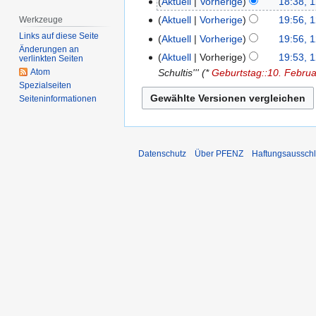
Aktuell
Vorherige
18:38, 
1
u
K
2
Aktuell
Vorherige
19:56, 1
Werkzeuge
1
l
e
.
K
Links auf diese Seite
2
Aktuell
Vorherige
19:56, 1
i
i
M
e
Änderungen an
.
K
Aktuell
Vorherige
19:53, 1
verlinkten Seiten
2
n
a
i
A
e
Schultis''' (*
Geburtstag::10. Februa
Atom
0
e
i
n
p
i
Spezialseiten
2
B
2
e
r
Seiten­­informationen
n
6
e
0
B
i
e
a
1
e
l
B
r
9
a
2
e
Datenschutz
Über PFENZ
Haftungsaussch
b
r
0
a
e
b
1
r
i
e
9
b
t
i
e
u
t
i
n
u
t
g
n
u
s
g
n
z
s
g
u
z
s
s
u