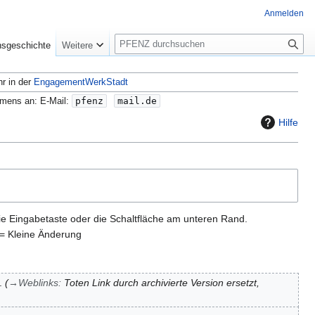
Anmelden
S
nsgeschichte
Weitere
u
c
hr in der
EngagementWerkStadt
h
e
amens an: E-Mail:
pfenz
mail.de
Hilfe
ie Eingabetaste oder die Schaltfläche am unteren Rand.
= Kleine Änderung
→
Weblinks
:
Toten Link durch archivierte Version ersetzt,