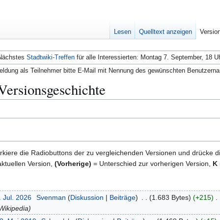
Lesen
Quelltext anzeigen
Versio
Nächstes
Stadtwiki-Treffen
für alle Interessierten: Montag 7. September, 18 U
ldung als Teilnehmer bitte E-Mail mit Nennung des gewünschten Benutzern
 Versionsgeschichte
kiere die Radiobuttons der zu vergleichenden Versionen und drücke d
ktuellen Version,
(Vorherige)
= Unterschied zur vorherigen Version,
K
. Jul. 2026
Svenman
Diskussion
Beiträge
1.683 Bytes
+215
Wikipedia