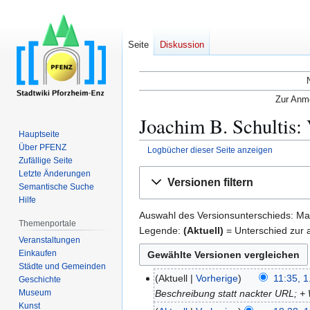
Seite
Diskussion
Zur Anme
Joachim B. Schultis:
Hauptseite
Über PFENZ
Logbücher dieser Seite anzeigen
Zufällige Seite
Zur
Zur
Letzte Änderungen
Versionen filtern
Semantische Suche
Navigation
Suche
Hilfe
springen
springen
Auswahl des Versionsunterschieds: Mar
Themenportale
Legende:
(Aktuell)
= Unterschied zur a
Veranstaltungen
Einkaufen
Städte und Gemeinden
Aktuell
Vorherige
11:35, 1
1
Geschichte
Beschreibung statt nackter URL; + 
Museum
.
Kunst
J