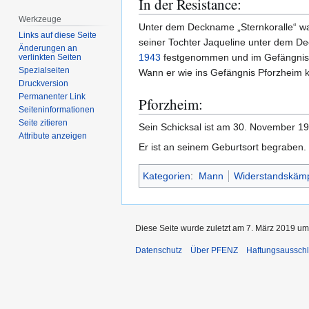
In der Resistance:
Werkzeuge
Unter dem Deckname „Sternkoralle“ war
Links auf diese Seite
seiner Tochter Jaqueline unter dem 
Änderungen an
1943
festgenommen und im Gefängnis Mo
verlinkten Seiten
Spezialseiten
Wann er wie ins Gefängnis Pforzheim k
Druckversion
Permanenter Link
Pforzheim:
Seiten­­informationen
Seite zitieren
Sein Schicksal ist am 30. November 1
Attribute anzeigen
Er ist an seinem Geburtsort begraben.
Kategorien
:
Mann
Widerstandskämp
Diese Seite wurde zuletzt am 7. März 2019 um
Datenschutz
Über PFENZ
Haftungsaussch