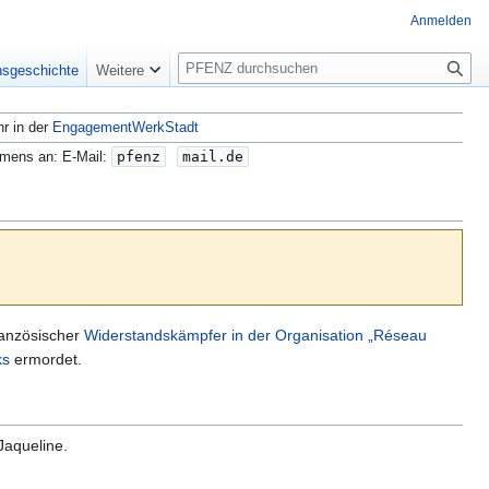
Anmelden
S
nsgeschichte
Weitere
u
c
hr in der
EngagementWerkStadt
h
e
amens an: E-Mail:
pfenz
mail.de
ranzösischer
Widerstandskämpfer in der Organisation „Réseau
ks
ermordet.
Jaqueline.