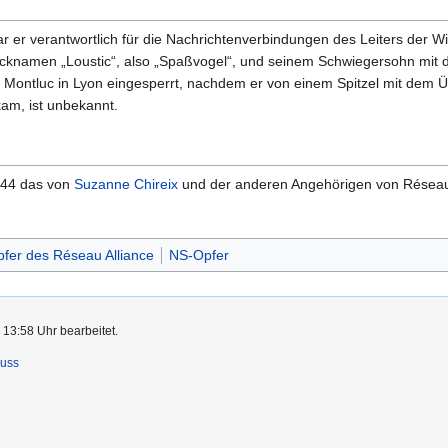
 er verantwortlich für die Nachrichtenverbindungen des Leiters der Wi
Decknamen „Loustic“, also „Spaßvogel“, und seinem Schwiegersohn m
ntluc in Lyon eingesperrt, nachdem er von einem Spitzel mit dem Üb
am, ist unbekannt.
944 das von
Suzanne Chireix
und der anderen Angehörigen von Réseau 
fer des Réseau Alliance
NS-Opfer
 13:58 Uhr bearbeitet.
luss