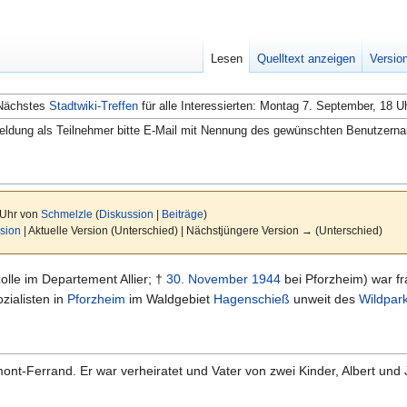
Lesen
Quelltext anzeigen
Versio
Nächstes
Stadtwiki-Treffen
für alle Interessierten: Montag 7. September, 18 U
ldung als Teilnehmer bitte E-Mail mit Nennung des gewünschten Benutzern
 Uhr von
Schmelzle
(
Diskussion
|
Beiträge
)
sion
| Aktuelle Version (Unterschied) | Nächstjüngere Version → (Unterschied)
zolle im Departement Allier; †
30. November
1944
bei Pforzheim) war f
zialisten in
Pforzheim
im Waldgebiet
Hagenschieß
unweit des
Wildpar
nt-Ferrand. Er war verheiratet und Vater von zwei Kinder, Albert und 