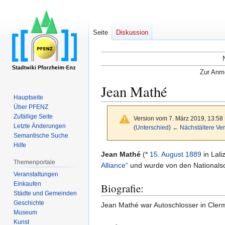
Seite
Diskussion
Zur Anme
Jean Mathé
Hauptseite
Über PFENZ
Zufällige Seite
Version vom 7. März 2019, 13:58
Letzte Änderungen
(
Unterschied
)
← Nächstältere Ver
Semantische Suche
Hilfe
Zur
Zur
Jean Mathé
(*
15. August
1889
in Lali
Themenportale
Navigation
Suche
Alliance“
und wurde von den Nationalso
Veranstaltungen
springen
springen
Einkaufen
Biografie:
Städte und Gemeinden
Geschichte
Jean Mathé war Autoschlosser in Clermo
Museum
Kunst