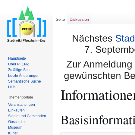
Seite
Diskussion
Nächstes
Stad
7. Septembe
Hauptseite
Zur Anmeldung a
Über PFENZ
Zufällige Seite
gewünschten Be
Letzte Änderungen
Semantische Suche
Informatione
Hilfe
Themenportale
Veranstaltungen
Einkaufen
Basisinformat
Zur
Zur
Städte und Gemeinden
Navigation
Suche
Geschichte
springen
springen
Museum
Kunst