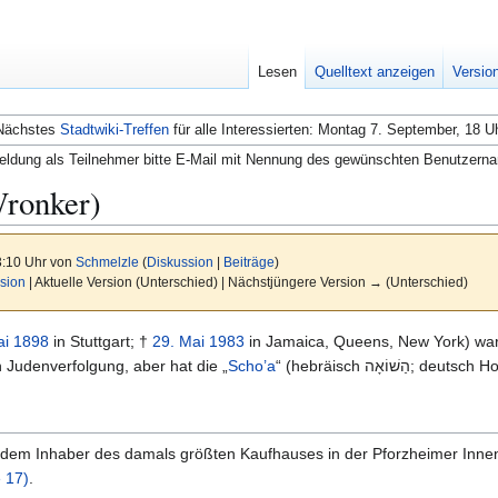
Lesen
Quelltext anzeigen
Versio
Nächstes
Stadtwiki-Treffen
für alle Interessierten: Montag 7. September, 18 U
ldung als Teilnehmer bitte E-Mail mit Nennung des gewünschten Benutzern
Wronker)
3:10 Uhr von
Schmelzle
(
Diskussion
|
Beiträge
)
sion
| Aktuelle Version (Unterschied) | Nächstjüngere Version → (Unterschied)
ai
1898
in Stuttgart; †
29. Mai
1983
in Jamaica, Queens, New York) war 
n Judenverfolgung, aber hat die „
Scho’a
“ (hebräisch ַשׁוֹאָה
 dem Inhaber des damals größten Kaufhauses in der Pforzheimer Inne
e 17)
.