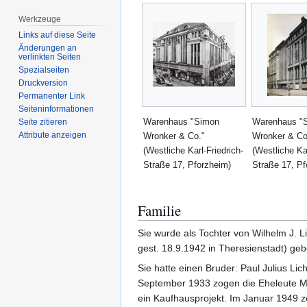
Werkzeuge
Links auf diese Seite
Änderungen an
verlinkten Seiten
Spezialseiten
Druckversion
Permanenter Link
Seiten­­informationen
Warenhaus "Simon
Warenhaus "
Seite zitieren
Attribute anzeigen
Wronker & Co."
Wronker & Co
(Westliche Karl-Friedrich-
(Westliche Kar
Straße 17, Pforzheim)
Straße 17, Pf
Familie
Sie wurde als Tochter von Wilhelm J. L
gest. 18.9.1942 in Theresienstadt) geb
Sie hatte einen Bruder: Paul Julius Li
September 1933 zogen die Eheleute Ma
ein Kaufhausprojekt. Im Januar 1949 zo