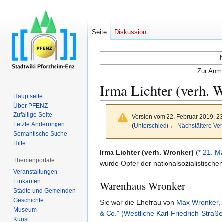
Seite
Diskussion
Zur Anme
Irma Lichter (verh. 
Hauptseite
Über PFENZ
Zufällige Seite
Version vom 22. Februar 2019, 2
Letzte Änderungen
(
Unterschied
)
← Nächstältere Ver
Semantische Suche
Hilfe
Zur
Zur
Irma Lichter (verh. Wronker)
(*
21. M
Themenportale
Navigation
Suche
wurde Opfer der nationalsozialistische
Veranstaltungen
springen
springen
Einkaufen
Warenhaus Wronker
Städte und Gemeinden
Geschichte
Sie war die Ehefrau von
Max Wronker
,
Museum
& Co." (Westliche Karl-Friedrich-Straß
Kunst