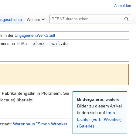
Anmelden
S
nsgeschichte
Weitere
u
c
hr in der
EngagementWerkStadt
h
e
amens an: E-Mail:
pfenz
mail.de
Fabrikantengattin in Pforzheim. Sie
Bildergalerie
: weitere
ה; deutsch Holocaust) überlebt.
Bilder zu diesem Artikel
finden sich auf
Irma
Lichter (verh. Wronker)
nstadt:
Warenhaus "Simon Wronker
(Galerie)