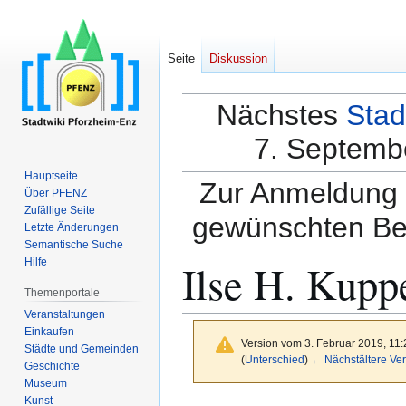
Seite
Diskussion
Nächstes
Stad
7. Septembe
Hauptseite
Zur Anmeldung a
Über PFENZ
Zufällige Seite
gewünschten Be
Letzte Änderungen
Semantische Suche
Ilse H. Kup
Hilfe
Themenportale
Veranstaltungen
Einkaufen
Version vom 3. Februar 2019, 11
Städte und Gemeinden
(
Unterschied
)
← Nächstältere Ver
Geschichte
Museum
Kunst