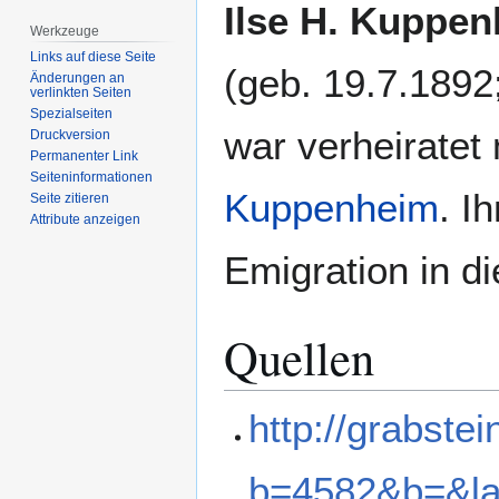
Zur
Zur
Ilse H. Kuppe
Navigation
Suche
Werkzeuge
springen
springen
Links auf diese Seite
(geb. 19.7.1892
Änderungen an
verlinkten Seiten
Spezialseiten
war verheiratet
Druckversion
Permanenter Link
Seiten­­informationen
Kuppenheim
. I
Seite zitieren
Attribute anzeigen
Emigration in d
Quellen
http://grabst
b=4582&b=&l