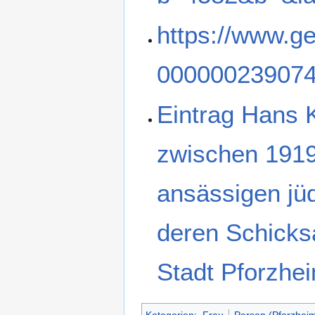
https://www.g
00000023907
Eintrag Hans 
zwischen 1919
ansässigen jü
deren Schicksa
Stadt Pforzhe
Kategorien
:
Frau
Person (Pforzhei