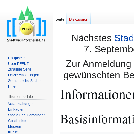
Seite
Diskussion
Nächstes
Stad
7. Septembe
Hauptseite
Zur Anmeldung a
Über PFENZ
Zufällige Seite
gewünschten Be
Letzte Änderungen
Semantische Suche
Informatione
Hilfe
Themenportale
Veranstaltungen
Einkaufen
Basisinformat
Zur
Zur
Städte und Gemeinden
Navigation
Suche
Geschichte
springen
springen
Museum
Kunst