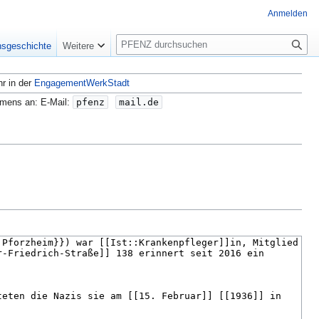
Anmelden
S
nsgeschichte
Weitere
u
c
hr in der
EngagementWerkStadt
h
e
amens an: E-Mail:
pfenz
mail.de