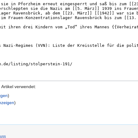
Artikel verwendet:
igen
)
anzeigen
)
luss