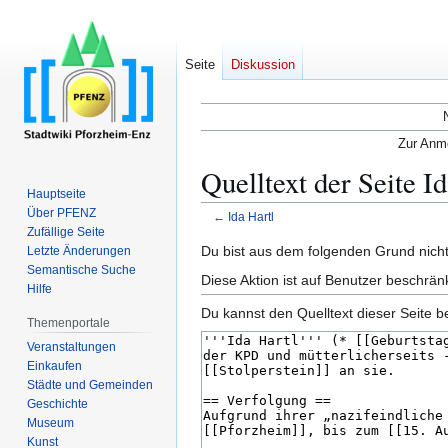
Seite
Diskussion
Zur Anme
Quelltext der Seite I
Hauptseite
Über PFENZ
←
Ida Hartl
Zufällige Seite
Zur
Zur
Du bist aus dem folgenden Grund nicht 
Letzte Änderungen
Semantische Suche
Navigation
Suche
Diese Aktion ist auf Benutzer beschrän
Hilfe
springen
springen
Du kannst den Quelltext dieser Seite b
Themenportale
Veranstaltungen
Einkaufen
Städte und Gemeinden
Geschichte
Museum
Kunst