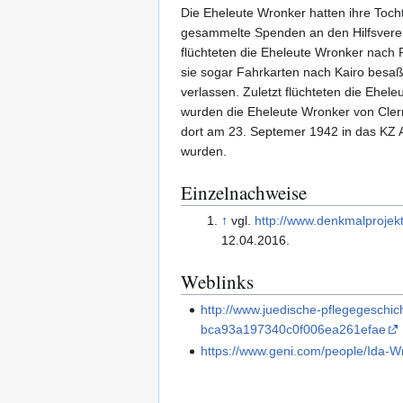
Die Eheleute Wronker hatten ihre Toch
gesammelte Spenden an den Hilfsverei
flüchteten die Eheleute Wronker nach 
sie sogar Fahrkarten nach Kairo besaß
verlassen. Zuletzt flüchteten die Ehe
wurden die Eheleute Wronker von Cler
dort am 23. Septemer 1942 in das KZ A
wurden.
Einzelnachweise
↑
vgl.
http://www.denkmalprojek
12.04.2016.
Weblinks
http://www.juedische-pflegegesc
bca93a197340c0f006ea261efae
https://www.geni.com/people/Ida