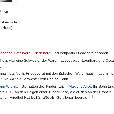
Simon
."
l-Friedrich-
orzheim)
Johanna Tietz (verh. Friedeberg)
und Benjamin Friedeberg geboren.
Tietz, war eine Schwester der Warenhausbetreiber Leonhard und Oscar
).
nna Tietz (verh. Friedeberg) mit den jüdischen Warenhausinhabern Tie
. Sie war die Schwester von Regina Cohn.
nn Wronker
. Sie hatten drei Kinder: Erich,
Max
und
Alice
. Ihr Sohn Eri
arb 1918 an den Folgen einer Tuberkulose, die er sich an der Front in
[
1
]
schen Friedhof Rat-Beil-Straße als 'Gefallener' beerdigt