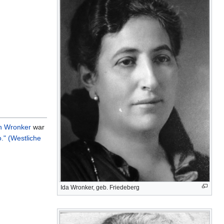
 Wronker
war
" (Westliche
Ida Wronker, geb. Friedeberg