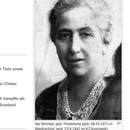
 Tietz sowie
tz (Oskar,
ch kämpfte als
 Russland
Ida Wronker, geb. Friedeberg (geb. 06.04.1871 in
Miedzychod; gest. 23.9.1942 im KZ Auschwitz)