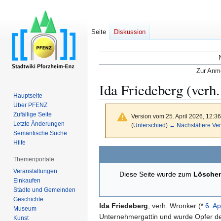
Seite
Diskussion
Zur Anme
Ida Friedeberg (verh
Hauptseite
Über PFENZ
Zufällige Seite
Version vom 25. April 2026, 12:3
Letzte Änderungen
(
Unterschied
)
← Nächstältere Ver
Semantische Suche
Hilfe
Zur
Zur
Themenportale
Navigation
Suche
Veranstaltungen
springen
springen
Diese Seite wurde zum
Lösche
Einkaufen
Städte und Gemeinden
Geschichte
Ida Friedeberg
, verh. Wronker (*
6. Ap
Museum
Unternehmergattin und wurde Opfer der 
Kunst