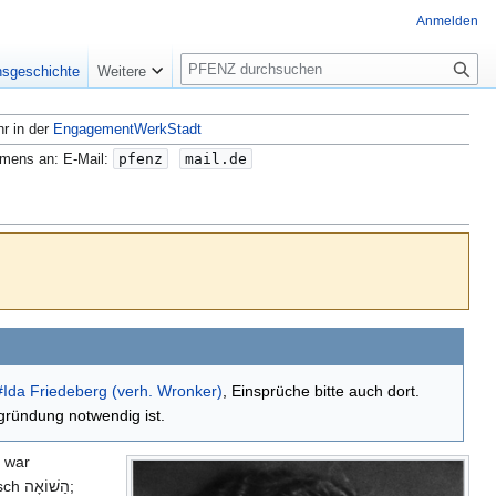
Anmelden
S
nsgeschichte
Weitere
u
c
hr in der
EngagementWerkStadt
h
e
amens an: E-Mail:
pfenz
mail.de
#Ida Friedeberg (verh. Wronker)
, Einsprüche bitte auch dort.
ründung notwendig ist.
 war
הַשׁוֹ;