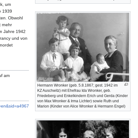
ck, um
e 1939
hten. Obwohl
t mehr
Im Jahre 1942
Drancy und von
rmordet
ruf am
Hermann Wronker (geb. 5.8.1867; gest. 1942 im
KZ Auschwitz) mit Ehefrau Ida Wronker, geb.
Friedeberg und Enkelkindern Erich und Gerda (Kinder
von Max Wronker & Irma Lichter) sowie Ruth und
l=en&sid=a4967
Marion (Kinder von Alice Wronker & Hermann Engel)