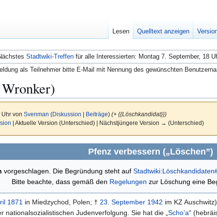
Lesen
Quelltext anzeigen
Versio
Nächstes
Stadtwiki-Treffen
für alle Interessierten: Montag 7. September, 18 U
ldung als Teilnehmer bitte E-Mail mit Nennung des gewünschten Benutzern
. Wronker)
6 Uhr von
Svenman
(
Diskussion
|
Beiträge
)
(+ {{Löschkandidat}})
sion
| Aktuelle Version (Unterschied) | Nächstjüngere Version → (Unterschied)
Pfenz verbessern („Löschen”)
n
vorgeschlagen. Die Begründung steht auf
Stadtwiki:Löschkandidaten
Bitte beachte, dass gemäß den
Regelungen
zur Löschung eine Beg
ril
1871
in Miedzychod, Polen; †
23. September
1942
im KZ Auschwitz)
nationalsozialistischen Judenverfolgung. Sie hat die „
Scho’a
“ (hebräisch אָה