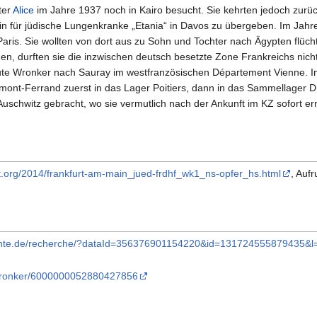
ter
Alice
im Jahre 1937 noch in Kairo besucht. Sie kehrten jedoch zurü
n für jüdische Lungenkranke „Etania“ in Davos zu übergeben. Im Jahr
Paris. Sie wollten von dort aus zu Sohn und Tochter nach Ägypten flüc
en, durften sie die inzwischen deutsch besetzte Zone Frankreichs nich
leute Wronker nach Sauray im westfranzösischen Département Vienne. 
mont-Ferrand zuerst in das Lager Poitiers, dann in das Sammellager 
uschwitz gebracht, wo sie vermutlich nach der Ankunft im KZ sofort e
t.org/2014/frankfurt-am-main_jued-frdhf_wk1_ns-opfer_hs.html
, Auf
hichte.de/recherche/?dataId=356376901154220&id=131724555879435&
-Wronker/6000000052880427856