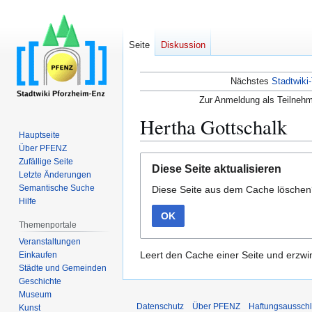
Seite
Diskussion
Nächstes
Stadtwiki-
Zur Anmeldung als Teilnehm
Hertha Gottschalk
Hauptseite
Über PFENZ
Zur
Zur
Zufällige Seite
Diese Seite aktualisieren
Navigation
Suche
Letzte Änderungen
Semantische Suche
Diese Seite aus dem Cache lösche
springen
springen
Hilfe
OK
Themenportale
Veranstaltungen
Leert den Cache einer Seite und erzwin
Einkaufen
Städte und Gemeinden
Geschichte
Museum
Datenschutz
Über PFENZ
Haftungsaussch
Kunst