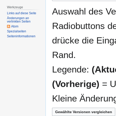
springen
springen
Werkzeuge
Auswahl des Ver
Links auf diese Seite
Änderungen an
verlinkten Seiten
Radiobuttons de
Atom
Spezialseiten
Seiten­­informationen
drücke die Eing
Rand.
Legende:
(Aktue
(Vorherige)
= U
Kleine Änderun