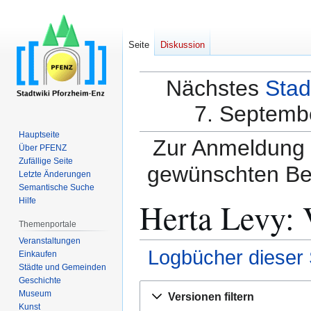
Seite
Diskussion
Nächstes
Stad
7. Septembe
Hauptseite
Zur Anmeldung a
Über PFENZ
Zufällige Seite
gewünschten Be
Letzte Änderungen
Semantische Suche
Herta Levy: 
Hilfe
Themenportale
Veranstaltungen
Logbücher dieser 
Einkaufen
Städte und Gemeinden
Geschichte
Zur
Zur
Museum
Versionen filtern
Navigation
Suche
Kunst