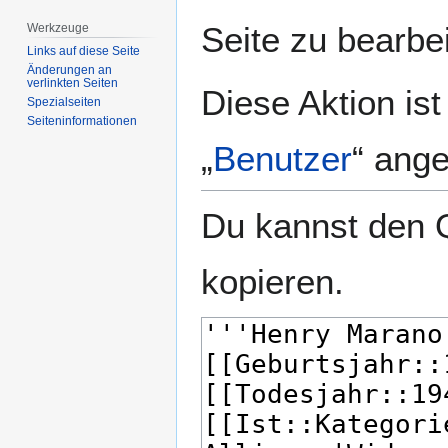
springen
springen
Seite zu bearbe
Werkzeuge
Links auf diese Seite
Änderungen an
verlinkten Seiten
Diese Aktion is
Spezialseiten
Seiten­­informationen
„
Benutzer
“ ang
Du kannst den Q
kopieren.