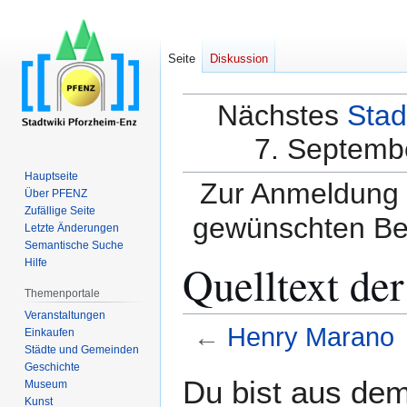
Seite
Diskussion
Nächstes
Stad
7. Septembe
Hauptseite
Zur Anmeldung a
Über PFENZ
Zufällige Seite
gewünschten Be
Letzte Änderungen
Semantische Suche
Quelltext de
Hilfe
Themenportale
Veranstaltungen
←
Henry Marano
Einkaufen
Städte und Gemeinden
Geschichte
Zur
Zur
Du bist aus dem
Museum
Navigation
Suche
Kunst