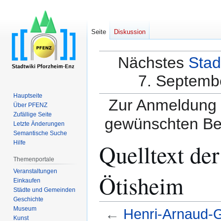
Seite
Diskussion
Nächstes
Stad
7. Septembe
Hauptseite
Zur Anmeldung a
Über PFENZ
Zufällige Seite
gewünschten Be
Letzte Änderungen
Semantische Suche
Quelltext de
Hilfe
Themenportale
Veranstaltungen
Ötisheim
Einkaufen
Städte und Gemeinden
Geschichte
Museum
←
Henri-Arnaud-
Kunst