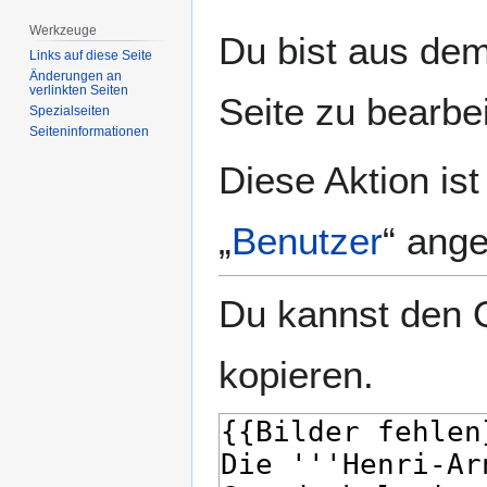
Werkzeuge
Zur
Zur
Du bist aus dem
Navigation
Suche
Links auf diese Seite
Änderungen an
springen
springen
verlinkten Seiten
Seite zu bearbe
Spezialseiten
Seiten­­informationen
Diese Aktion is
„
Benutzer
“ ang
Du kannst den Q
kopieren.