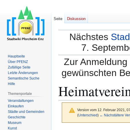
Seite
Diskussion
Nächstes
Stad
7. Septembe
Hauptseite
Zur Anmeldung a
Über PFENZ
Zufällige Seite
gewünschten Be
Letzte Änderungen
Semantische Suche
Heimatverei
Hilfe
Themenportale
Veranstaltungen
Einkaufen
Version vom 12. Februar 2021, 0
Städte und Gemeinden
(
Unterschied
)
← Nächstältere Ver
Geschichte
Museum
Kunst