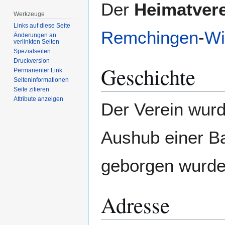
Zur
Zur
Der
Heimatver
Navigation
Suche
Werkzeuge
springen
springen
Links auf diese Seite
Remchingen
-
Wi
Änderungen an
verlinkten Seiten
Spezialseiten
Druckversion
Geschichte
Permanenter Link
Seiten­­informationen
Seite zitieren
Attribute anzeigen
Der Verein wurd
Aushub einer B
geborgen wurde
Adresse