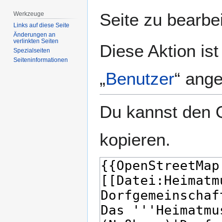
springen
springen
Seite zu bearbe
Werkzeuge
Links auf diese Seite
Änderungen an
verlinkten Seiten
Diese Aktion is
Spezialseiten
Seiten­­informationen
„
Benutzer
“ ang
Du kannst den Q
kopieren.