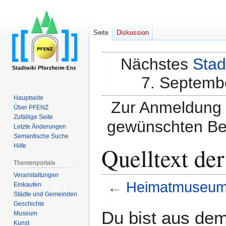
Seite
Diskussion
Nächstes
Stad
7. Septembe
Hauptseite
Zur Anmeldung a
Über PFENZ
Zufällige Seite
gewünschten Be
Letzte Änderungen
Semantische Suche
Quelltext d
Hilfe
Themenportale
Veranstaltungen
←
Heimatmuseu
Einkaufen
Städte und Gemeinden
Geschichte
Zur
Zur
Du bist aus dem
Museum
Navigation
Suche
Kunst