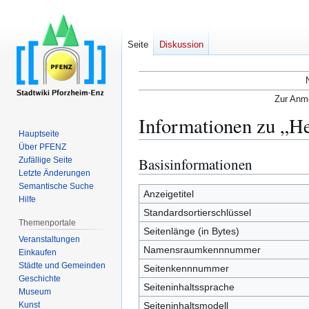
Seite
Diskussion
Zur Anme
Informationen zu „
Hauptseite
Über PFENZ
Basisinformationen
Zufällige Seite
Zur
Zur
Letzte Änderungen
Navigation
Suche
Semantische Suche
springen
springen
Anzeigetitel
Hilfe
Standardsortierschlüssel
Themenportale
Seitenlänge (in Bytes)
Veranstaltungen
Namensraumkennnummer
Einkaufen
Städte und Gemeinden
Seitenkennnummer
Geschichte
Seiteninhaltssprache
Museum
Kunst
Seiteninhaltsmodell