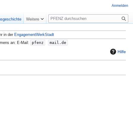
Anmelden
S
nsgeschichte
Weitere
u
c
hr in der
EngagementWerkStadt
h
e
amens an: E-Mail:
pfenz
mail.de
Hilfe